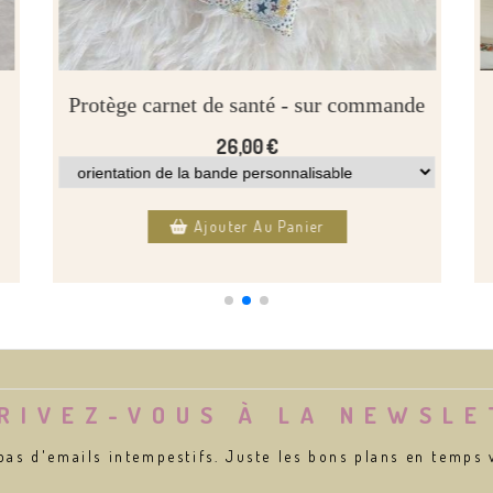
Protège carnet de santé - sur commande
26,00
€
Ajouter Au Panier
RIVEZ-VOUS À LA NEWSL
pas d'emails intempestifs. Juste les bons plans en temps