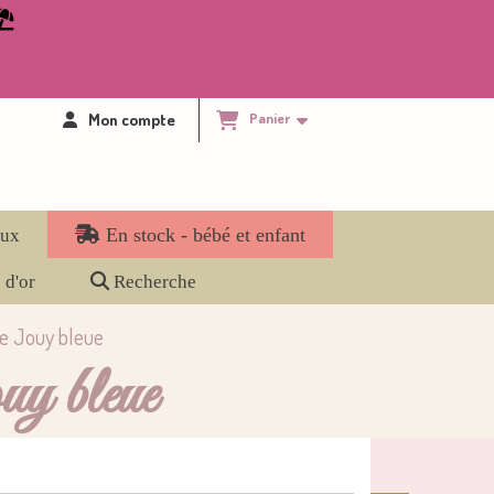

Mon compte
Panier
En stock - bébé et enfant
eux
 d'or
Recherche
 de Jouy bleue
ouy bleue