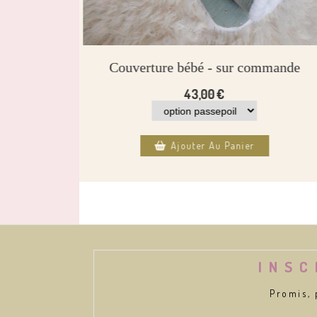
commande
Couverture bébé - sur commande
43,00
€
Ajouter Au Panier
INSC
Promis, 