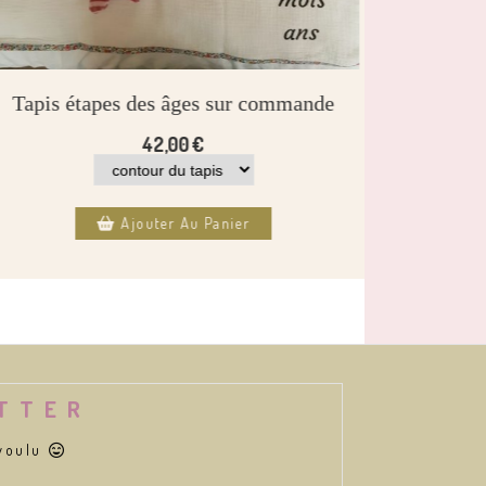
Tapis étapes des âges sur commande
Cou
42,00
€
Ajouter Au Panier
ETTER
 voulu
