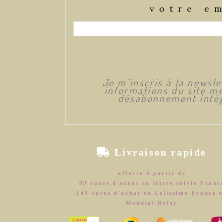
votre e
Je m’inscris à la newsl
informations du site me
désabonnement intég

Livraison rapide
offerte à partir de
89 euros d'achat en lettre suivie Franc
149 euros d'achat en Colissimo France 
Mondial Relay