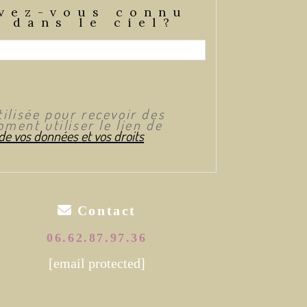
vez-vous connu
 dans le ciel?
ilisée pour recevoir des
ment utiliser le lien de
 de vos données et vos droits

Contact
06.62.87.97.36
[email protected]