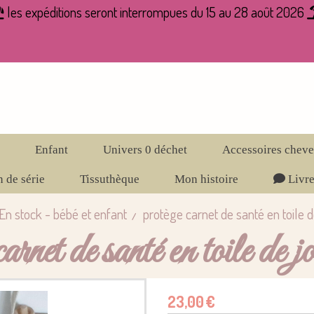
les expéditions seront interrompues du 15 au 28 août 2026

Enfant
Univers 0 déchet
Accessoires chev
 de série
Tissuthèque
Mon histoire
Livre
En stock - bébé et enfant
protège carnet de santé en toile
carnet de santé en toile de j
23,00
€