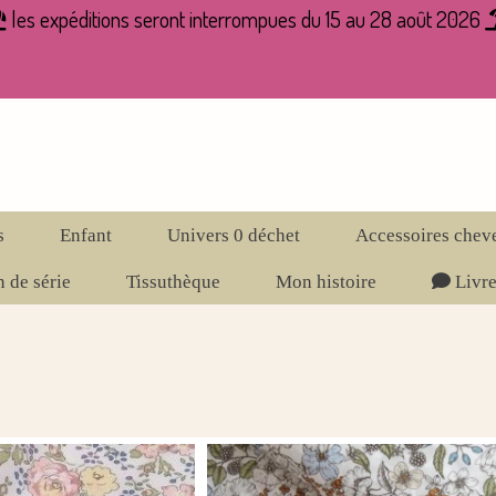
les expéditions seront interrompues du 15 au 28 août 2026

s
Enfant
Univers 0 déchet
Accessoires chev
 de série
Tissuthèque
Mon histoire
Livre