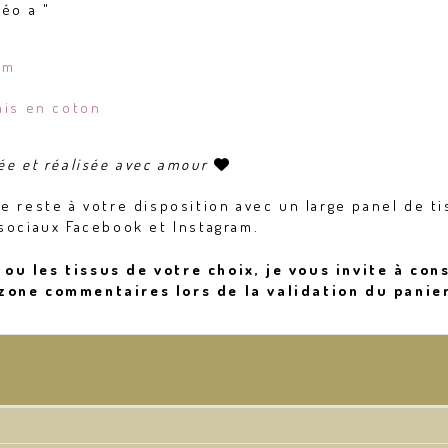
éo a "
cm
ais en coton
ée et réalisée avec amour

e reste à votre disposition avec un large panel de ti
sociaux Facebook et Instagram.
ou les tissus de votre choix, je vous invite à con
zone commentaires lors de la validation du panier