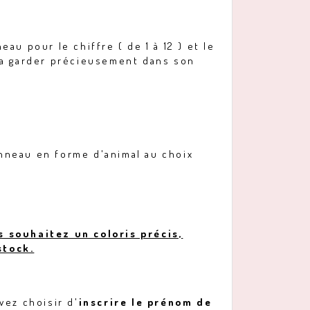
au pour le chiffre ( de 1 à 12 ) et le
la garder précieusement dans son
.
anneau en forme d'animal au choix
s souhaitez un coloris précis,
stock.
vez choisir d'
inscrire le
prénom de