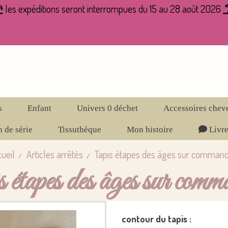
les expéditions seront interrompues du 15 au 28 août 2026

s
Enfant
Univers 0 déchet
Accessoires chev
 de série
Tissuthèque
Mon histoire
Livre
ueil
Articles arrêtés
Tapis étapes des âges sur comman
is étapes des âges sur comm
contour du tapis :