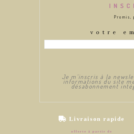
INSC
Promis, 
votre e
Je m’inscris à la newsl
informations du site me
désabonnement intég

Livraison rapide
offerte à partir de