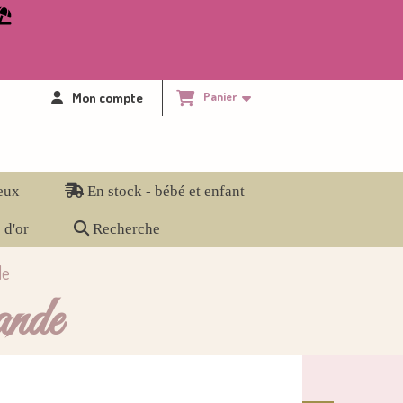

Mon compte
Panier
eux
En stock - bébé et enfant
 d'or
Recherche
de
ande