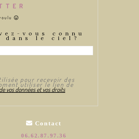
ETTER
 voulu

vez-vous connu
 dans le ciel?
ilisée pour recevoir des
ment utiliser le lien de
 de vos données et vos droits

Contact
06.62.87.97.36