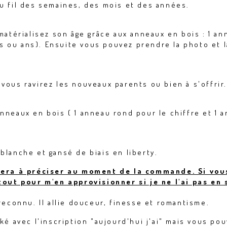
au fil des semaines, des mois et des années.
matérialisez son âge grâce aux anneaux en bois : 1 anne
s ou ans). Ensuite vous pouvez prendre la photo et 
vous ravirez les nouveaux parents ou bien à s'offrir
nneaux en bois ( 1 anneau rond pour le chiffre et 1 
blanche et gansé de biais en liberty.
 sera à préciser au moment de la commande. Si vou
 tout pour m'en approvisionner si je ne l'ai pas en 
 reconnu. Il allie douceur, finesse et romantisme.
ké avec l'inscription "aujourd'hui j'ai" mais vous pou