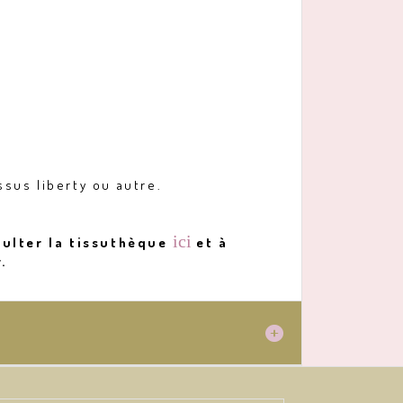
ssus liberty ou autre.
ici
sulter la tissuthèque
et à
.