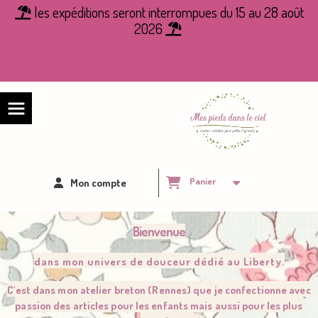
Panneau de gestion des cookies
les expéditions seront interrompues du 15 au 28 août

2026

Panier
Mon compte
Bienvenue
dans mon univers de douceur dédié au
L
iberty.
C
'est dans mon atelier breton (
R
ennes) que je confectionne avec
passion des articles pour les enfants mais aussi pour les plus