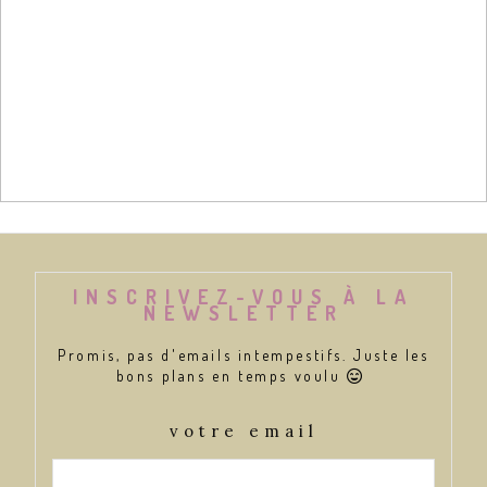
INSCRIVEZ-VOUS À LA
NEWSLETTER
Promis, pas d'emails intempestifs. Juste les
bons plans en temps voulu

votre email