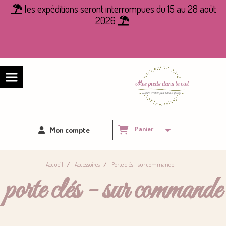
Panneau de gestion des cookies
les expéditions seront interrompues du 15 au 28 août

2026

Panier
Mon compte
Accueil
Accessoires
Porte clés - sur commande
porte clés - sur commande