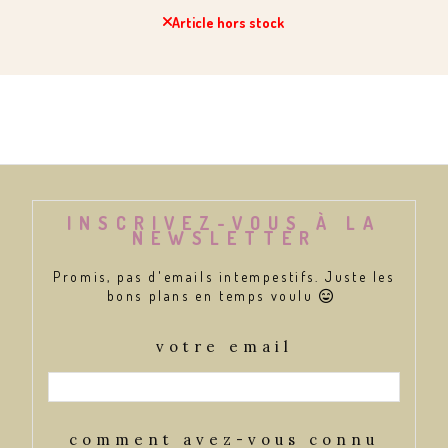
Article hors stock
INSCRIVEZ-VOUS À LA
NEWSLETTER
Promis, pas d'emails intempestifs. Juste les
bons plans en temps voulu

votre email
comment avez-vous connu