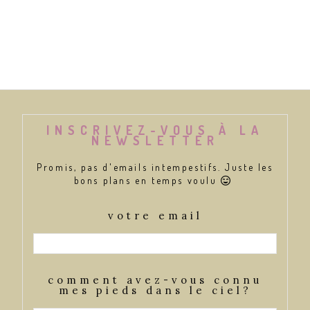
INSCRIVEZ-VOUS À LA
NEWSLETTER
Promis, pas d'emails intempestifs. Juste les
bons plans en temps voulu

votre email
comment avez-vous connu
mes pieds dans le ciel?