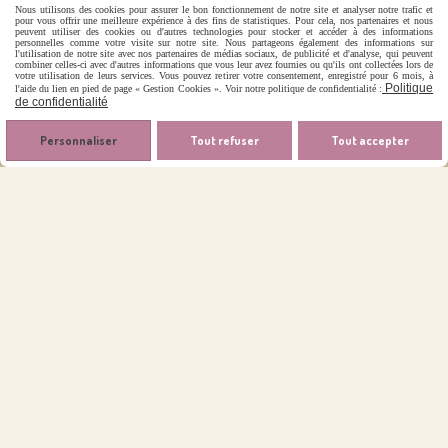
Nous utilisons des cookies pour assurer le bon fonctionnement de notre site et analyser notre trafic et
pour vous offrir une meilleure expérience à des fins de statistiques. Pour cela, nos partenaires et nous
peuvent utiliser des cookies ou d'autres technologies pour stocker et accéder à des informations
personnelles comme votre visite sur notre site. Nous partageons également des informations sur
l'utilisation de notre site avec nos partenaires de médias sociaux, de publicité et d'analyse, qui peuvent
combiner celles-ci avec d'autres informations que vous leur avez fournies ou qu'ils ont collectées lors de
votre utilisation de leurs services. Vous pouvez retirer votre consentement, enregistré pour 6 mois, à
Politique
l'aide du lien en pied de page « Gestion Cookies ». Voir notre politique de confidentialité :
de confidentialité
Personnaliser
Tout refuser
Tout accepter

Contact
06.62.87.97.36
[email protected]
Autoriser
Facebook est désactivé.