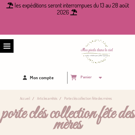
Panneau de gestion des cookies
les expéditions seront interrompues du 13 au 28 août

2026

Panier
Mon compte
Accueil
Articles arrêtés
Porte clés collection fête des mères
porte clés collection fête des
mères