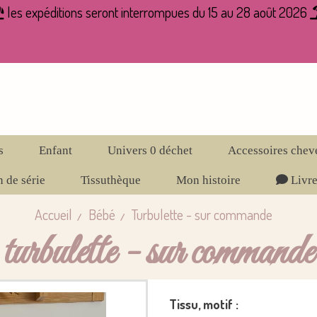
les expéditions seront interrompues du 15 au 28 août 2026

s
Enfant
Univers 0 déchet
Accessoires chev
 de série
Tissuthèque
Mon histoire
Livre
Accueil
Bébé
Turbulette - sur commande
turbulette - sur commande
Tissu, motif :