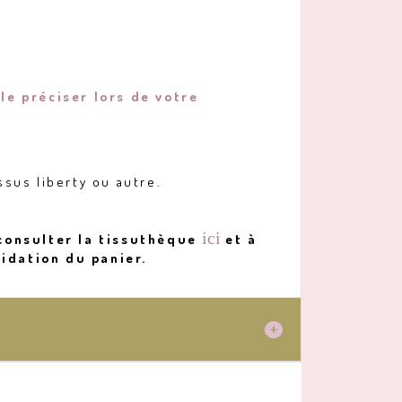
le préciser lors de votre
ssus liberty ou autre.
ici
 consulter la tissuthèque
et à
idation du panier.