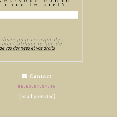
vez-vous connu
 dans le ciel?
ilisée pour recevoir des
ment utiliser le lien de
 de vos données et vos droits

Contact
06.62.87.97.36
[email protected]