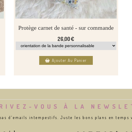
Protège carnet de santé - sur commande
26,00
€
Ajouter Au Panier
RIVEZ-VOUS À LA NEWSL
pas d'emails intempestifs. Juste les bons plans en temps