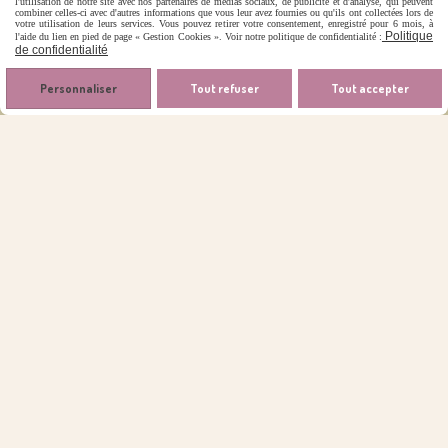
l'utilisation de notre site avec nos partenaires de médias sociaux, de publicité et d'analyse, qui peuvent
combiner celles-ci avec d'autres informations que vous leur avez fournies ou qu'ils ont collectées lors de
votre utilisation de leurs services. Vous pouvez retirer votre consentement, enregistré pour 6 mois, à
Politique
l'aide du lien en pied de page « Gestion Cookies ». Voir notre politique de confidentialité :
de confidentialité
Personnaliser
Tout refuser
Tout accepter

Contact
06.62.87.97.36
[email protected]
Autoriser
Facebook est désactivé.
Mentions Légales
Conditions générales de vente