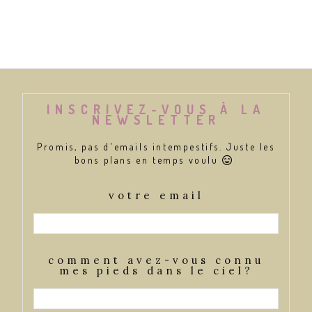
INSCRIVEZ-VOUS À LA
NEWSLETTER
Promis, pas d'emails intempestifs. Juste les
bons plans en temps voulu

votre email
comment avez-vous connu
mes pieds dans le ciel?