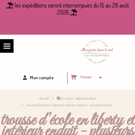
Panneau de gestion des cookies
les expéditions seront interrompues du 15 au 28 août

2026

Panier
Mon compte
Accueil
En stock - bébé et enfant
Trousse d'école en Liberty et intérieur enduit - plusieurs coloris
trousse d'école en liberty et
intérieur enduit - plusieurs