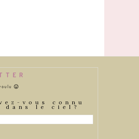
ETTER
 voulu

vez-vous connu
 dans le ciel?