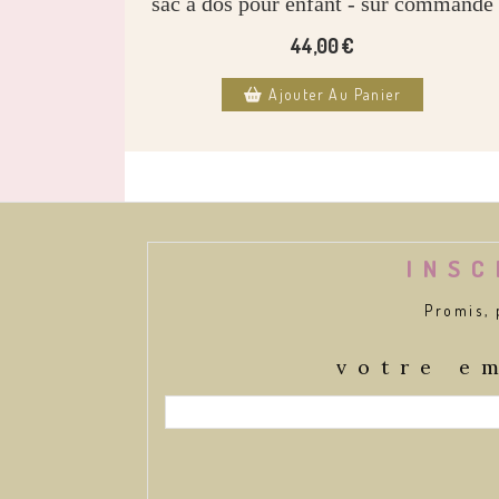
sac à dos pour enfant - sur commande
44,00
€
Ajouter Au Panier
INSC
Promis, 
votre e