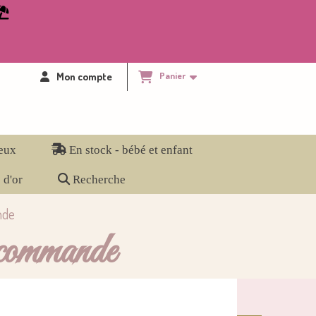

Mon compte
Panier
eux
En stock - bébé et enfant
 d'or
Recherche
ande
ur commande