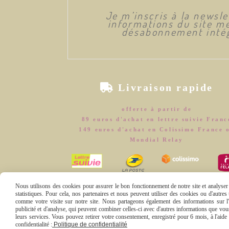
Je m’inscris à la newsl
informations du site me
désabonnement intég

Livraison rapide
offerte à partir de
89 euros d'achat en lettre suivie Franc
149 euros d'achat en Colissimo France 
Mondial Relay
Nous utilisons des cookies pour assurer le bon fonctionnement de notre site et analyser n
statistiques. Pour cela, nos partenaires et nous peuvent utiliser des cookies ou d'autre
comme votre visite sur notre site. Nous partageons également des informations sur l'u
publicité et d'analyse, qui peuvent combiner celles-ci avec d'autres informations que vous 
leurs services. Vous pouvez retirer votre consentement, enregistré pour 6 mois, à l'aid
Mentions Légales
Conditions général
confidentialité :
Politique de confidentialité