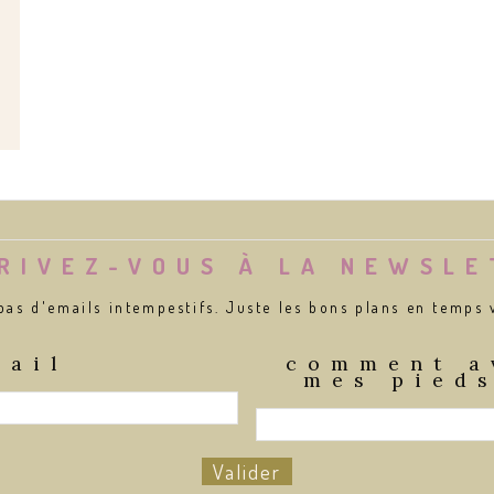
RIVEZ-VOUS À LA NEWSL
pas d'emails intempestifs. Juste les bons plans en temps
mail
comment a
mes pieds
Valider