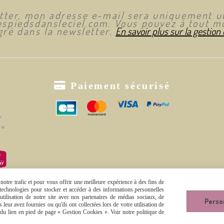
etter, mon adresse e-mail sera uniquement ut
spiedsdansleciel.com. Vous pouvez à tout mo
ré dans la newsletter.
En savoir plus sur la gestion

Paiement sécurisé
e
ou
otre trafic et pour vous offrir une meilleure expérience à des fins de
s technologies pour stocker et accéder à des informations personnelles
tilisation de notre site avec nos partenaires de médias sociaux, de
Perso
Autoriser
Facebook est désactivé.
leur avez fournies ou qu'ils ont collectées lors de votre utilisation de
e du lien en pied de page « Gestion Cookies ». Voir notre politique de
es de vente
Se rétracter
Politique de confidentialité