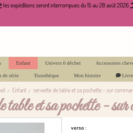
les expéditions seront interrompues du 15 au 28 août 2026

Enfant
s
Univers 0 déchet
Accessoires chev
 de série
Tissuthèque
Mon histoire
Livre
eil
Enfant
serviette de table et sa pochette - sur comm
de table et sa pochette - s
verso :