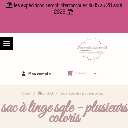
Panneau de gestion des cookies
les expéditions seront interrompues du 15 au 28 août

2026

Panier
Mon compte
Accueil
En stock
Sac à linge sale - plusieurs coloris
sac à linge sale - plusieurs
coloris