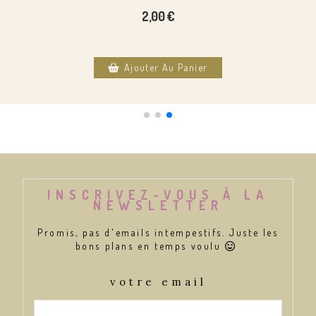
36,00
€
Ajouter Au Panier
INSCRIVEZ-VOUS À LA
NEWSLETTER
Promis, pas d'emails intempestifs. Juste les
bons plans en temps voulu

votre email