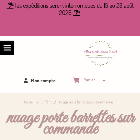
Panneau de gestion des cookies
les expéditions seront interrompues du 15 au 28 août

2026

Panier
Mon compte
Accueil
Enfant
nuage porte barrettes sur commande
nuage porte barrettes sur
commande