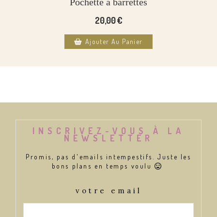
Pochette à barrettes
20,00
€
Ajouter Au Panier
INSCRIVEZ-VOUS À LA
NEWSLETTER
Promis, pas d'emails intempestifs. Juste les
bons plans en temps voulu

votre email