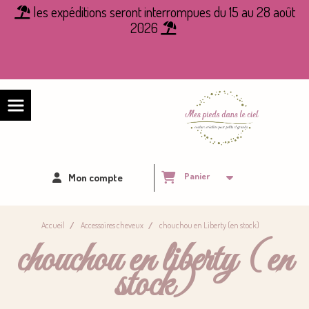
Panneau de gestion des cookies
les expéditions seront interrompues du 15 au 28 août

2026

Panier
Mon compte
Accueil
Accessoires cheveux
chouchou en Liberty (en stock)
chouchou en liberty (en
stock)