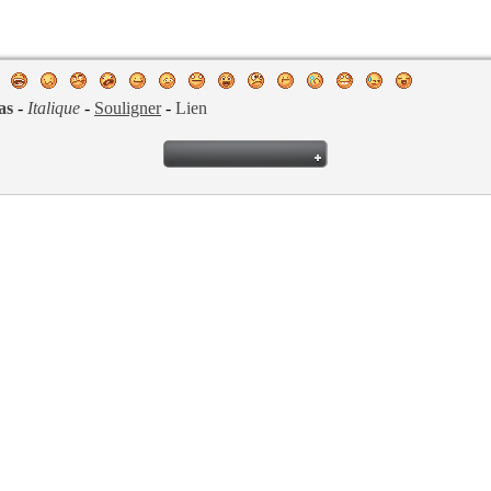
as
-
Italique
-
Souligner
-
Lien