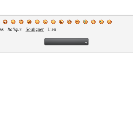
as
-
Italique
-
Souligner
-
Lien